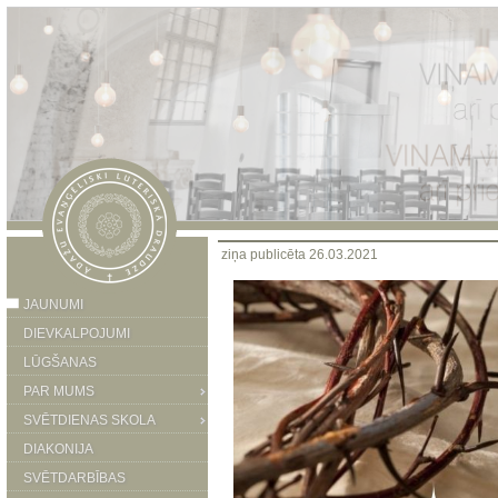
ziņa publicēta 26.03.2021
JAUNUMI
DIEVKALPOJUMI
LŪGŠANAS
PAR MUMS
SVĒTDIENAS SKOLA
DIAKONIJA
SVĒTDARBĪBAS