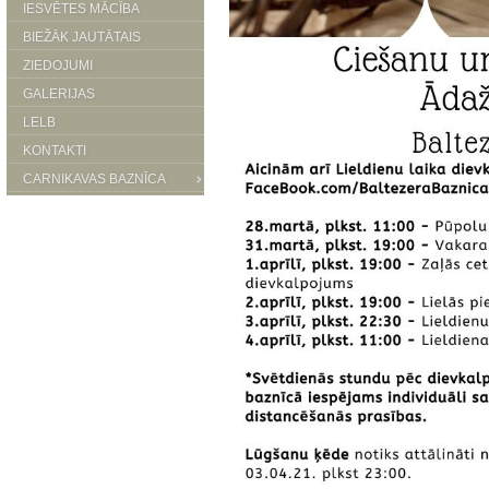
IESVĒTES MĀCĪBA
BIEŽĀK JAUTĀTAIS
ZIEDOJUMI
GALERIJAS
LELB
KONTAKTI
CARNIKAVAS BAZNĪCA