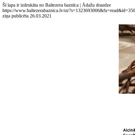
Šī lapa ir izdrukāta no Baltezera baznīca | Ādažu draudze
https://www.baltezerabaznica.lv/ui/?s=1323693006&fu=read&id=35
ziņa publicēta 26.03.2021