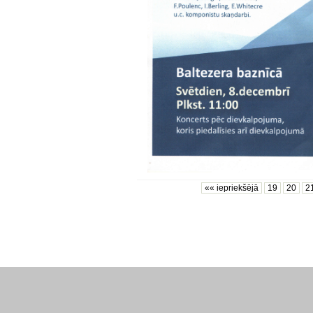
«« iepriekšējā
19
20
2