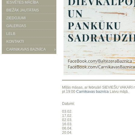
IESVĒTES MĀCĪBA
BIEŽĀK JAUTĀTAIS
ZIEDOJUMI
GALERIJAS
LELB
KONTAKTI
CARNIKAVAS BAZNĪCA
Mīļās māsas, ar februāri SIEVIEŠU VAKARI 
pl.19:00
Carnikavas baznīca
Laivu mājā.
Datumi:
03.02.
17.02.
02.03.
16.03.
06.04.
20.04.