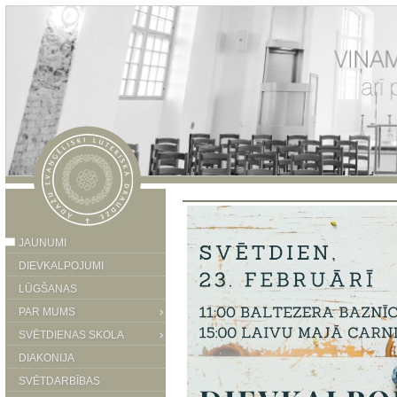
JAUNUMI
DIEVKALPOJUMI
LŪGŠANAS
PAR MUMS
SVĒTDIENAS SKOLA
DIAKONIJA
SVĒTDARBĪBAS