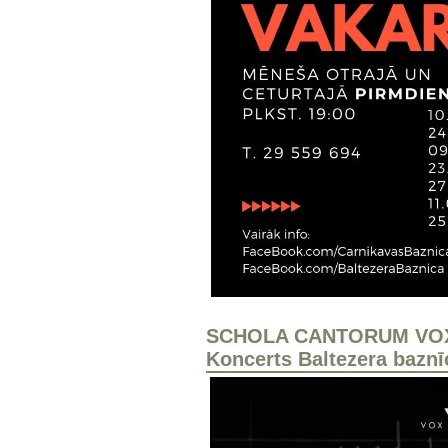
SCHOLA CANTORUM VOX I
Koncerts Baltezera baznīc