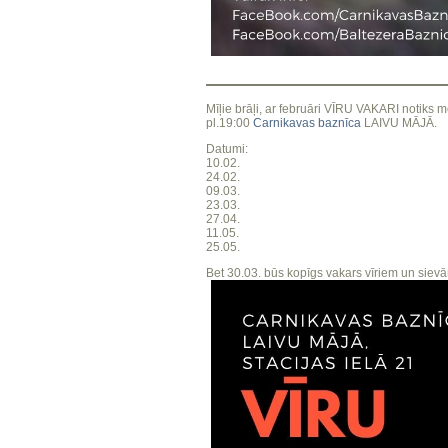
Mīļie brāļi, ar februāri VĪRU VAKARI notiks
pl.19:00
Carnikavas baznīca
LAIVU MĀJĀ.
Datumi:
10.02.
24.02.
09.03.
23.03.
27.04.
11.05.
25.05.
Bet 30.03. būs kopīgs vakars vīriem un sievām