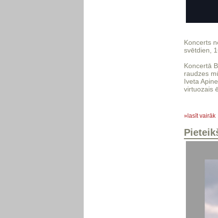
Koncerts n
svētdien, 1
Koncertā Ba
raudzes mūz
Iveta Apin
virtuozais 
»lasīt vairāk
Pietei