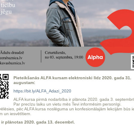
Pieteikšanās ALFA kursam elektroniski līdz 2020. gada 31.
augustam:
https://bit.ly/ALFA_Adazi_2020
ALFA kursa pirmā nodarbība ir plānota 2020. gada 3. septembr
Par precīzu laiku un vietu mēs Tevi informēsim personīgi.
 vēlēsies, pēc ALFA kursa noslēguma un konfesionālajām lekcijām būs i
iem un iesvētītiem.
 ir plānotas 2020. gada 13. decembrī.