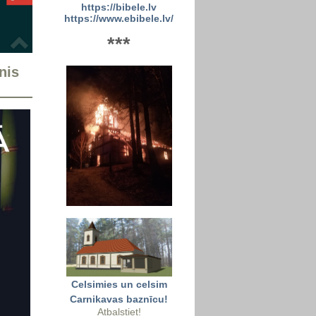
https://bibele.lv
https://www.ebibele.lv/
***
nis
Celsimies un celsim
Carnikavas baznīcu!
Atbalstiet!