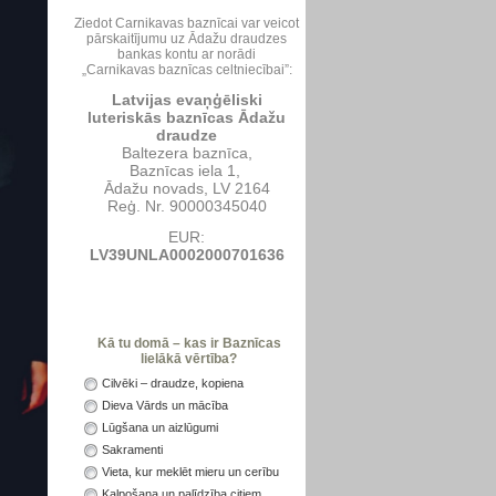
Ziedot Carnikavas baznīcai var veicot
pārskaitījumu uz Ādažu draudzes
bankas kontu ar norādi
„Carnikavas baznīcas celtniecībai”:
Latvijas evaņģēliski
luteriskās baznīcas Ādažu
draudze
Baltezera baznīca,
Baznīcas iela 1,
Ādažu novads, LV 2164
Reģ. Nr. 90000345040
EUR:
LV39UNLA0002000701636
Kā tu domā – kas ir Baznīcas
lielākā vērtība?
Cilvēki – draudze, kopiena
Dieva Vārds un mācība
Lūgšana un aizlūgumi
Sakramenti
Vieta, kur meklēt mieru un cerību
Kalpošana un palīdzība citiem