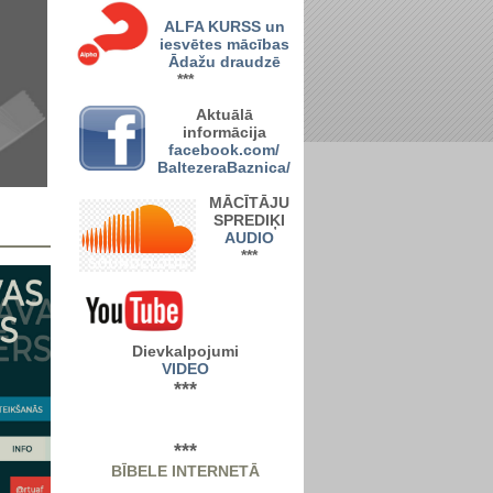
ALFA KURSS un
iesvētes mācības
Ādažu draudzē
***
A
ktuālā
informācija
facebook.com/
BaltezeraBaznica/
MĀCĪTĀJU
SPREDIĶI
AUDIO
***
Dievkalpojumi
VIDEO
***
***
BĪBELE INTERNETĀ