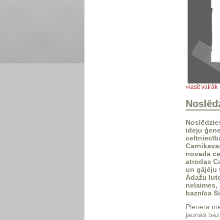
»lasīt vairāk
Noslēdz
Noslēdzies
ideju ģen
celtniecīb
Carnikava
novada ce
atrodas
Ca
un gājēju 
Ādažu lut
nelaimes,
baznīca S
Plenēra mēr
jaunās baz