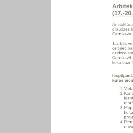
Arhitek
(17.-20
Arhitektūra
draudzes lo
Carnikavā 
Tas būs ve
celtniecīb
dzelzceļam 
Carnikavā 
koka baznī
Iespējamā
kurās
aici
Viet
Kont
iden
marš
Piep
kult
proj
Piem
nova