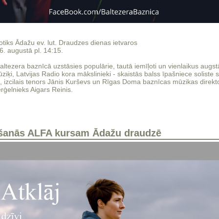
otiks Ādažu ev. lut. Draudzes dienas ietvaros
6. augustā pl. 14:15.
ltezera baznīcā uzstāsies populārie, tautā iemīļoti un vienlaikus augs
iķi, Latvijas Radio kora mākslinieki - skaistās balss īpašniece soliste
e, izcilais tenors Jānis Kurševs un Rīgas Doma baznīcas mūzikas direkt
ērģelnieks Aigars Reinis.
kšanās ALFA kursam Ādažu draudzē