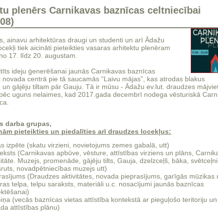
tu plenērs Carnikavas baznīcas celtniecībai
.08)
s, ainavu arhitektūras draugi un studenti un arī Ādažu
cekļi tiek aicināti pieteikties vasaras arhitektu plenēram
no 17. līdz 20. augustam.
ltīts ideju ģenerēšanai jaunās Carnikavas baznīcas
ai novada centrā pie tā saucamās “Laivu mājas”, kas atrodas blakus
un gājēju tiltam pār Gauju. Tā ir mūsu - Ādažu ev.lut. draudzes mājvie
pēc uguns nelaimes, kad 2017.gada decembrī nodega vēsturiskā Carn
ca.
s darba grupas,
nām pieteikties un piedalīties arī draudzes locekļus:
as izpēte (skatu virzieni, novietojums zemes gabalā, utt)
eksts (Carnikavas apbūve, vēsture, attīstības virziens un plāns, Carnik
titāte. Muzejs, promenāde, gājēju tilts, Gauja, dzelzceļš, bāka, svētceļn
ruts, novadpētniecības muzejs utt)
rasījums (Draudzes aktivitātes, novada pieprasījums, garīgās mūzikas 
ūras telpa, telpu saraksts, materiāli u.c. nosacījumi jaunās baznīcas
ektēšanai)
iņa (vecās baznīcas vietas attīstība kontekstā ar pieguļošo teritoriju un
da attīstības plānu)