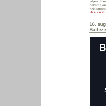
telpas. Ple
nākamajam 
nolikumam 
»lasīt vairāk
16. aug
Balteze