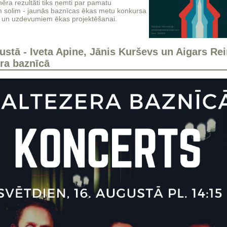
nēra rezultāti tiks ņemti par pamatu
solim - jaunās baznīcas ēkas metu konkursa
un uzdevumiem ēkas projektēšanai.
ustā - Iveta Apine, Jānis Kurševs un Aigars Rei
ra baznīcā