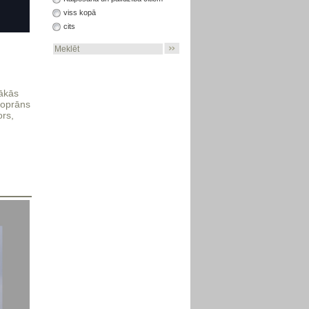
viss kopā
cits
tākās
 soprāns
ors,