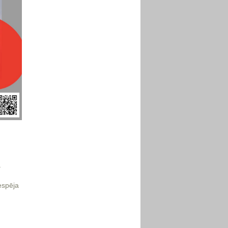
ī
espēja