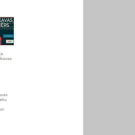
ta
ikavas
avas
ieku
un