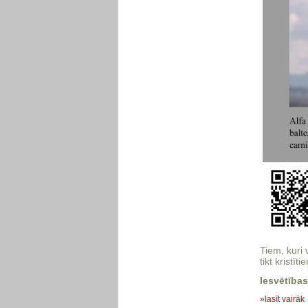
Tiem, kuri
tikt kristīt
Iesvētības
»lasīt vairāk