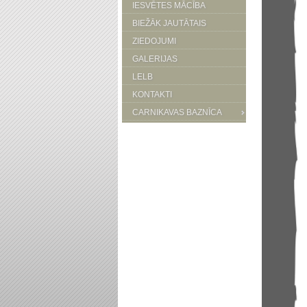
IESVĒTES MĀCĪBA
BIEŽĀK JAUTĀTAIS
ZIEDOJUMI
GALERIJAS
LELB
KONTAKTI
CARNIKAVAS BAZNĪCA