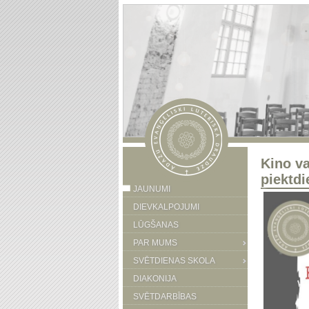
Kino va
piektdi
JAUNUMI
DIEVKALPOJUMI
LŪGŠANAS
PAR MUMS
SVĒTDIENAS SKOLA
DIAKONIJA
SVĒTDARBĪBAS