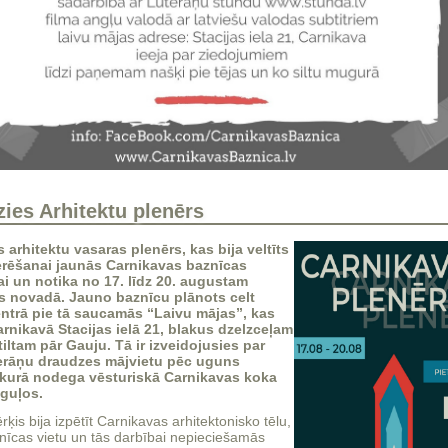
ies Arhitektu plenērs
 arhitektu vasaras plenērs, kas bija veltīts
erēšanai jaunās Carnikavas baznīcas
ai un notika no 17. līdz 20. augustam
s novadā. Jauno baznīcu plānots celt
ntrā pie tā saucamās “Laivu mājas”, kas
rnikavā Stacijas ielā 21, blakus dzelzceļam
tiltam pār Gauju.
Tā ir izveidojusies par
erāņu draudzes mājvietu pēc uguns
 kurā nodega vēsturiskā Carnikavas koka
iguļos.
ķis bija izpētīt Carnikavas arhitektonisko tēlu,
nīcas vietu un tās darbībai nepieciešamās