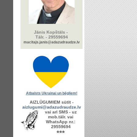
Jānis Kopštāls -
Tālr. -
29559694
macitajs.janis@adazudraudze.lv
Atbalsts Ukrainai un bēgļiem!
AIZLŪGUMIEM sūtīt -
aizlugumi@adazudraudze.lv
vai arī SMS - uz
mob.tālr. vai
WhatsApp nr.:
29559694
***