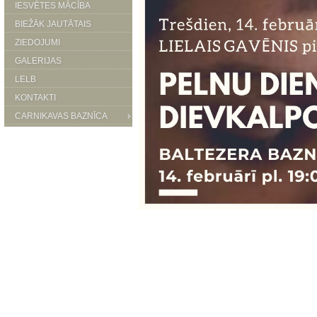
IESVĒTES MĀCĪBA
BIEŽĀK JAUTĀTAIS
ZIEDOJUMI
GALERIJAS
LELB
KONTAKTI
CARNIKAVAS BAZNĪCA