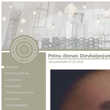
Pelnu dienas Dievkalpoju
ziņa publicēta 07.02.2024
JAUNUMI
DIEVKALPOJUMI
LŪGŠANAS
PAR MUMS
SVĒTDIENAS SKOLA
DIAKONIJA
SVĒTDARBĪBAS