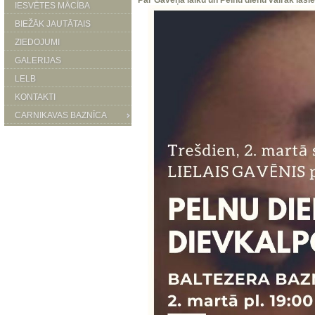
Par Gavēņa laiku un Pelnu dienu vairāk lasie
IESVĒTES MĀCĪBA
BIEŽĀK JAUTĀTAIS
ZIEDOJUMI
GALERIJAS
LELB
KONTAKTI
CARNIKAVAS BAZNĪCA