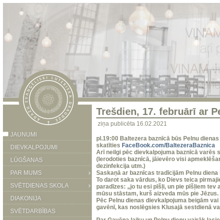
Trešdien, 17. februārī ar 
ziņa publicēta 16.02.2021
JAUNUMI
pl.19:00 Baltezera baznīcā būs Pelnu dienas
skatīties
FaceBook.com/BaltezeraBaznica
DIEVKALPOJUMI
Arī neilgi pēc dievkalpojuma baznīcā varēs
(Ierodoties baznīcā, jāievēro visi apmeklēš
LŪGŠANAS
dezinfekcija utm.)
PAR MUMS
Saskaņā ar baznīcas tradīcijām Pelnu diena i
To darot saka vārdus, ko Dievs teica pirmajie
SVĒTDIENAS SKOLA
paradīzes: „jo tu esi pīšļi, un pie pīšļiem tev 
mūsu stāstam, kurš aizveda mūs pie Jēzus.
DIAKONIJA
Pēc Pelnu dienas dievkalpojuma beigām vai 
gavēnī, kas noslēgsies Klusajā sestdienā vai
SVĒTDARBĪBAS