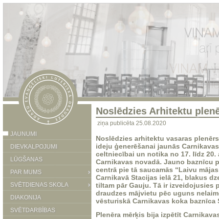
Noslēdzies Arhitektu plen
ziņa publicēta 25.08.2020
JAUNUMI
Noslēdzies arhitektu vasaras plenērs,
ideju ģenerēšanai jaunās Carnikava
DIEVKALPOJUMI
celtniecībai un notika no 17. līdz 20
LŪGŠANAS
Carnikavas novadā. Jauno baznīcu p
centrā pie tā saucamās “Laivu mājas
PAR MUMS
Carnikavā Stacijas ielā 21, blakus d
SVĒTDIENAS SKOLA
tiltam pār Gauju.
Tā ir izveidojusies 
draudzes mājvietu pēc uguns nelaim
DIAKONIJA
vēsturiskā Carnikavas koka baznīca 
SVĒTDARBĪBAS
Plenēra mērķis bija izpētīt Carnikava