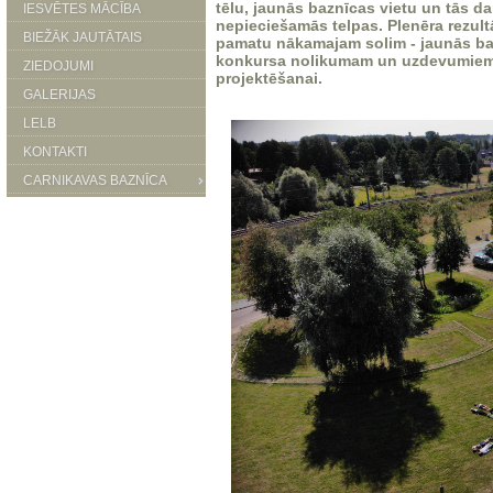
tēlu, jaunās baznīcas vietu un tās da
IESVĒTES MĀCĪBA
nepieciešamās telpas. Plenēra rezultā
BIEŽĀK JAUTĀTAIS
pamatu nākamajam solim - jaunās b
konkursa nolikumam un uzdevumiem
ZIEDOJUMI
projektēšanai.
GALERIJAS
LELB
KONTAKTI
CARNIKAVAS BAZNĪCA