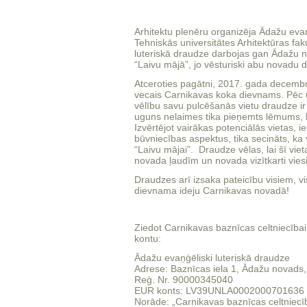
Arhitektu plenēru organizēja Ādažu evaņ
Tehniskās universitātes Arhitektūras fa
luteriskā draudze darbojas gan Ādažu 
“Laivu mājā”, jo vēsturiski abu novadu 
Atceroties pagātni, 2017. gada decembr
vecais Carnikavas koka dievnams. Pēc 
vēlību savu pulcēšanās vietu draudze i
uguns nelaimes tika pieņemts lēmums, 
Izvērtējot vairākas potenciālās vietas, 
būvniecības aspektus, tika secināts, ka 
“Laivu mājai”. Draudze vēlas, lai šī vie
novada ļaudīm un novada vizītkarti v
Draudzes arī izsaka pateicību visiem, vis
dievnama ideju Carnikavas novadā!
Ziedot Carnikavas baznīcas celtniecība
kontu:
Ādažu evaņģēliski luteriskā draudze
Adrese: Baznīcas iela 1, Ādažu novads
Reģ. Nr. 90000345040
EUR konts: LV39UNLA0002000701636
Norāde: „Carnikavas baznīcas celtniecīb