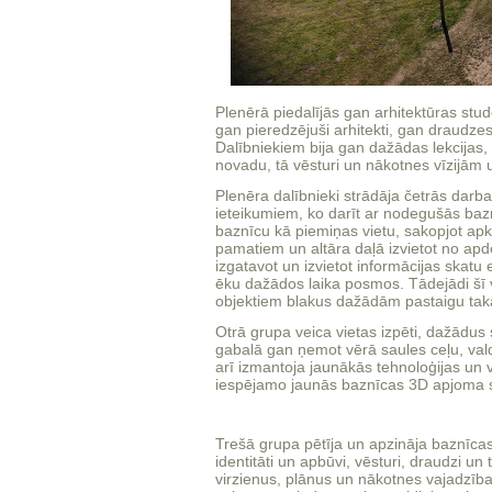
Plenērā piedalījās gan arhitektūras stu
gan pieredzējuši arhitekti, gan draudze
Dalībniekiem bija gan dažādas lekcijas, 
novadu, tā vēsturi un nākotnes vīzijām 
Plenēra dalībnieki strādāja četrās darb
ieteikumiem, ko darīt ar nodegušās bazn
baznīcu kā piemiņas vietu, sakopjot apkā
pamatiem un altāra daļā izvietot no apd
izgatavot un izvietot informācijas skatu
ēku dažādos laika posmos. Tādejādi šī 
objektiem blakus dažādām pastaigu tak
Otrā grupa veica vietas izpēti, dažādu
gabalā gan ņemot vērā saules ceļu, valdo
arī izmantoja jaunākās tehnoloģijas un v
iespējamo jaunās baznīcas 3D apjoma s
Trešā grupa pētīja un apzināja baznīca
identitāti un apbūvi, vēsturi, draudzi un
virzienus, plānus un nākotnes vajadzība