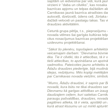
sajūtām un iedvesmai par vidi, kurā jau
virzieni ir “daba un cilvēks”, kas nosak
baznīcas apjomu un telpas dažādām akt
Carnikavas jaunā baznīca atradīsies da
autoceļš, dzelzceļš, ūdens ceļi, Jūrtaka
dažādi veloceļi un pastaigu takas. Tas 
draudzes aktivitātēm.
Ceturtā grupa pētīja, t.s., pieprasījumu 
novada vēlmes šai garīgās kultūras telp
citus nosacījumus baznīcas projektēša
uzdevumu projektēšanai.
“
Sākot šo plenēru, topošajiem arhitektūra
veicamajam darbam: “Dievnama būvniecīb
ēka. Tie ir cilvēki, tās ir attiecības, tā i
tieši attiecības, to apzināšana un apzin
vadmotīvu. Pateicoties jauno arhitektu ie
Ādažu draudzes piederīgie, bijā mudināt
idejas, redzējumu. Mēs kopīgi meklējām
par Carnikavas novada vietzīmi, simbol
“
Mums, Ādažu draudzei, ir sapnis par Ba
novadā, kura būtu ne tikai draudzes sa
Dievnamu kā garīgas attīstības un izau
daudzajiem ceļiem, kuri satiekas Carnik
paraugu pašvaldības, draudzes, novada
pagātnes atlieka
,
tā ir vieta, apstākļi u
kurā atrast klusumu un uz mirkli apturēt 