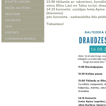
13:00 tikšanās ar: rakstnieci, žurnā
IESVĒTES MĀCĪBA
sievu Elīnu Lāci no Talsu ev.lut. dra
BIEŽĀK JAUTĀTAIS
14:15 koncerts: uzstājas Iveta Apine 
(klavieres)
ZIEDOJUMI
pēc koncerta - sadraudzība līdz pēd
GALERIJAS
Tiekamies!
LELB
KONTAKTI
CARNIKAVAS BAZNĪCA