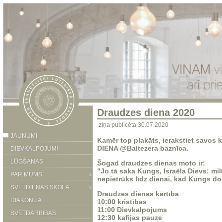
Draudzes diena 2020
ziņa publicēta 30.07.2020
JAUNUMI
Kamēr top plakāts, ierakstiet savos
DIENA @Baltezera baznīca.
DIEVKALPOJUMI
LŪGŠANAS
Šogad draudzes dienas moto ir:
"Jo tā saka Kungs, Israēla Dievs: mil
PAR MUMS
nepietrūks līdz dienai, kad Kungs dos
SVĒTDIENAS SKOLA
Draudzes dienas kārtība
DIAKONIJA
10:00 kristības
11:00 Dievkalpojums
SVĒTDARBĪBAS
12:30 kafijas pauze