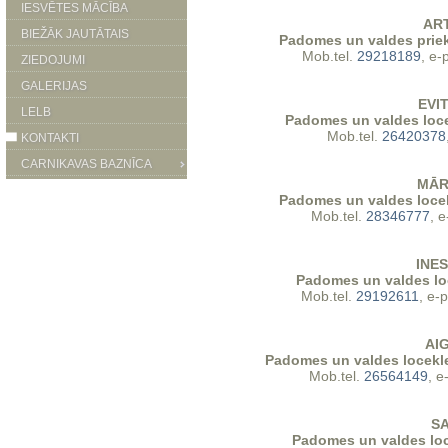
IESVĒTES MĀCĪBA
AR
BIEŽĀK JAUTĀTAIS
Padomes un valdes priek
‍Mob.tel.
29218189
, e-
ZIEDOJUMI
GALERIJAS
EVI
LELB
Padomes un valdes loce
Mob.tel.
26420378
KONTAKTI
CARNIKAVAS BAZNĪCA
MĀR
Padomes un valdes locek
Mob.tel.
28346777
, 
INE
Padomes un valdes loc
Mob.tel.
29192611
, e-
AI
Padomes un valdes locekle
Mob.tel.
26564149
, e
S
Padomes un valdes loc