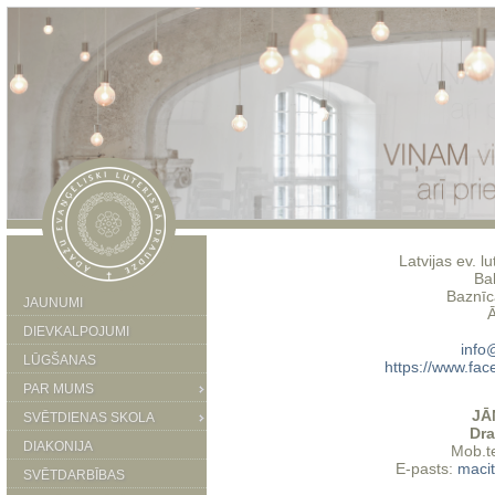
Latvijas ev. 
Ba
Baznīca
JAUNUMI
DIEVKALPOJUMI
info
LŪGŠANAS
https://www.fa
PAR MUMS
JĀ
SVĒTDIENAS SKOLA
Dra
DIAKONIJA
Mob.te
E-pasts:
macit
SVĒTDARBĪBAS