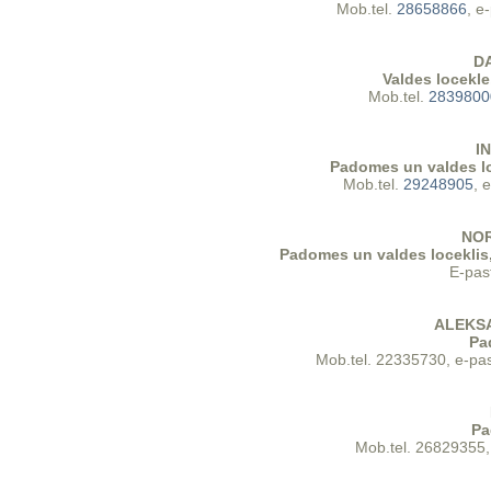
Mob.tel.
28658866
, e
D
Valdes locekle
Mob.tel.
2839800
I
Padomes un valdes loc
Mob.tel.
29248905
, 
NO
Padomes un valdes loceklis,
E-pas
ALEKS
Pa
‍Mob.tel. 22335730, e-pa
Pa
Mob.tel. 26829355,