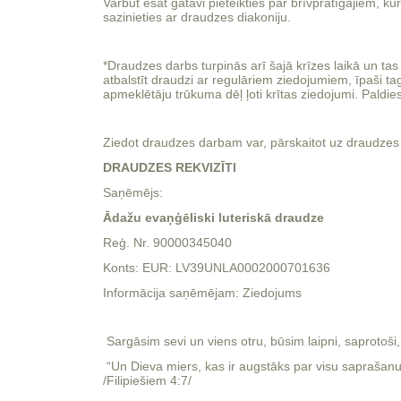
Varbūt esat gatavi pieteikties par brīvprātīgajiem, ku
sazinieties ar draudzes diakoniju.
*Draudzes darbs turpinās arī šajā krīzes laikā un tas 
atbalstīt draudzi ar regulāriem ziedojumiem, īpaši taga
apmeklētāju trūkuma dēļ ļoti krītas ziedojumi. Paldie
Ziedot draudzes darbam var, pārskaitot uz draudzes
DRAUDZES REKVIZĪTI
Saņēmējs:
Ādažu evaņģēliski luteriskā draudze
Reģ. Nr. 90000345040
Konts: EUR: LV39UNLA0002000701636
Informācija saņēmējam: Ziedojums
Sargāsim sevi un viens otru, būsim laipni, saprotoši,
“Un Dieva miers, kas ir augstāks par visu saprašanu
/Filipiešiem 4:7/