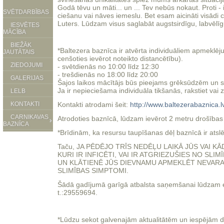
Godā tēvu un māti... un ... Tev nebūs nokaut. Proti -
SVĒTDARBĪBAS
ciešanu vai nāves iemeslu. Bet esam aicināti visādi ci
Luters. Lūdzam visus saglabāt augstsirdīgu, labvēlī
IESVĒTES
MĀCĪBA
BIEŽĀK
*Baltezera baznīca ir atvērta individuāliem apmeklē
JAUTĀTAIS
cenšoties ievērot noteikto distancētību).
ZIEDOJUMI
- svētdienās no 10:00 līdz 12:30
- trešdienās no 18:00 līdz 20:00
GALERIJAS
Šajos laikos mācītājs būs pieejams grēksūdzēm un 
Ja ir nepieciešama individuāla tikšanās, rakstiet vai z
LELB
KONTAKTI
Kontakti atrodami šeit:
http://www.baltezerabaznica.lv
CARNIKAVAS
Atrodoties baznīcā, lūdzam ievērot 2 metru drošības 
BAZNĪCA
*Brīdinām, ka resursu taupīšanas dēļ baznīcā ir atslēg
Taču, JA PĒDĒJO TRĪS NEDĒĻU LAIKĀ JŪS VAI K
KURI IR INFICĒTI, VAI IR ATGRIEZUŠIES NO SLI
UN KLĀTIENĒ JŪS DIEVNAMU APMEKLĒT NEVARAT. 
SLIMĪBAS SIMPTOMI.
Šādā gadījumā garīgā atbalsta saņemšanai lūdzam elek
t.:29559694.
*Lūdzu sekot galvenajām aktualitātēm un iespējām 