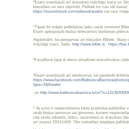
*Esam izveidojuši arī draudzes mācītāju Ivara un Jā
klausīties un sevi stiprināt. Pašlaik tur nav vēl daudz 
https://soundcloud.com/adazudraudze
vai caur māja
*Tāpat šo mājās palikšanas laiku varat izmantot Bīb
Esam apkopojuši dažus ieteicamos lasīšanas plānus, ka
Atgādinām, ka pieejamas arī klausām Bībele. Starp c
mācītājs Ivars. Saite:
http://www.bible.is
,
https://liv
*FaceBook lapā ik dienu atradīsiet iedrošinošus citāt
*Esam izveidojuši arī ieteikumus, kā pastāvēt ārkārtas 
https://www.facebook.com/BaltezeraBaznica/phot
type=3&theater
un
http://www.baltezerabaznica.lv/ui/?s=13236930
* Ja jums ir nepieciešama kāda praktiska palīdzība v
zināt kādus seniorus vai ģimenes, kuriem nepieciešam
cita veida atbalsts, lūdzu, sazinieties ar draudzes di
arī zvanot 29151469. Tiks izskatītas iespējas palīdzēt