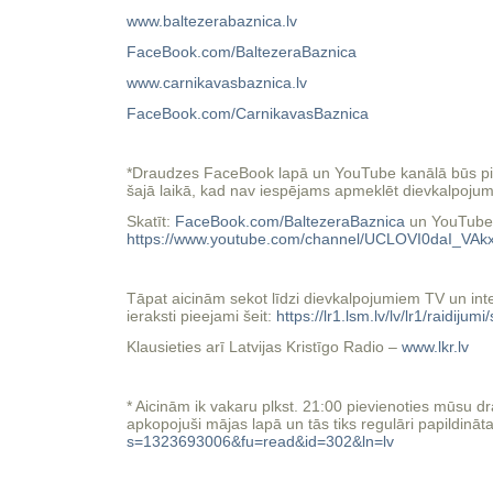
www.baltezerabaznica.lv
FaceBook.com/BaltezeraBaznica
www.carnikavasbaznica.lv
FaceBook.com/CarnikavasBaznica
*Draudzes FaceBook lapā un YouTube kanālā būs pieeja
šajā laikā, kad nav iespējams apmeklēt dievkalpojum
Skatīt:
FaceBook.com/BaltezeraBaznica
un YouTube
https://www.youtube.com/channel/UCLOVI0daI_VA
Tāpat aicinām sekot līdzi dievkalpojumiem TV un inter
ieraksti pieejami šeit:
https://lr1.lsm.lv/lv/lr1/raidijumi/
Klausieties arī Latvijas Kristīgo Radio –
www.lkr.lv
* Aicinām ik vakaru plkst. 21:00 pievienoties mūsu
apkopojuši mājas lapā un tās tiks regulāri papildināta
s=1323693006&fu=read&id=302&ln=lv