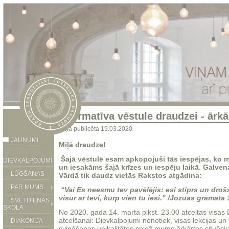
Informatīva vēstule draudzei - ārkā
ziņa publicēta 19.03.2020
JAUNUMI
Mīļā draudze!
Šajā vēstulē esam apkopojuši tās
iespējas, ko 
DIEVKALPOJUMI
un iesakāms šajā krīzes un iespēju laikā. Galvena
LŪGŠANAS
Vārdā tik daudz vietās Rakstos atgādina:
PAR MUMS
“Vai Es neesmu tev pavēlējis: esi stiprs un drošs
visur ar tevi, kurp vien tu iesi." /Jozuas grāmata 
SVĒTDIENAS
SKOLA
No 2020. gada 14. marta plkst. 23.00 atceltas visas D
atcelšanai: Dievkalpojumi nenotiek, visas lekcijas un 
DIAKONIJA
svinēšanas unikalitātes spiež mums ārkārtas situācija