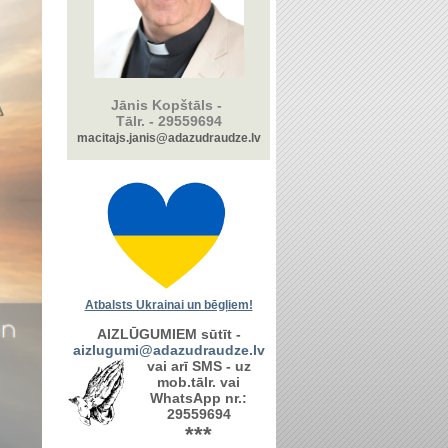
Jānis Kopštāls -
Tālr. -
29559694
macitajs.janis@adazudraudze.lv
Atbalsts Ukrainai un bēgļiem!
AIZLŪGUMIEM sūtīt -
aizlugumi@adazudraudze.lv
vai arī SMS - uz
mob.tālr. vai
WhatsApp nr.:
29559694
***