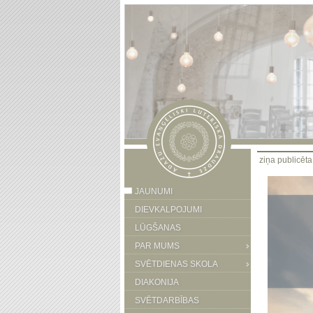
ziņa publicēt
JAUNUMI
DIEVKALPOJUMI
LŪGŠANAS
PAR MUMS
SVĒTDIENAS SKOLA
DIAKONIJA
SVĒTDARBĪBAS