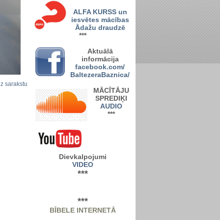
ALFA KURSS un
iesvētes mācības
Ādažu draudzē
***
A
ktuālā
informācija
facebook.com/
BaltezeraBaznica/
uz sarakstu
MĀCĪTĀJU
SPREDIĶI
AUDIO
***
Dievkalpojumi
VIDEO
***
***
BĪBELE INTERNETĀ