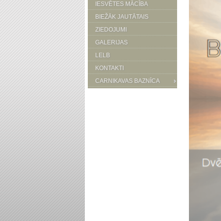
IESVĒTES MĀCĪBA
BIEŽĀK JAUTĀTAIS
ZIEDOJUMI
GALERIJAS
LELB
KONTAKTI
CARNIKAVAS BAZNĪCA