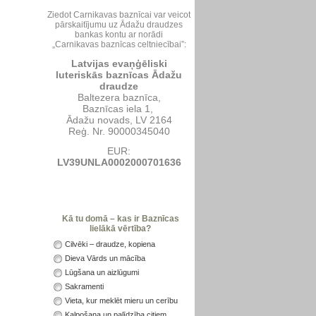
Ziedot Carnikavas baznīcai var veicot
pārskaitījumu uz Ādažu draudzes
bankas kontu ar norādi
„Carnikavas baznīcas celtniecībai”:
Latvijas evaņģēliski
luteriskās baznīcas Ādažu
draudze
Baltezera baznīca,
Baznīcas iela 1,
Ādažu novads, LV 2164
Reģ. Nr. 90000345040
EUR:
LV39UNLA0002000701636
Kā tu domā – kas ir Baznīcas
lielākā vērtība?
Cilvēki – draudze, kopiena
Dieva Vārds un mācība
Lūgšana un aizlūgumi
Sakramenti
Vieta, kur meklēt mieru un cerību
Kalpošana un palīdzība citiem