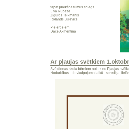
tāpat priekšnesumus sniegs
Līva Rubeze
Zigurds Teikmanis
Rolands Jurēvics
Pie ērģelēm:
Dace Akmentiņa
Ar pļaujas svētkiem 1.oktobr
Svētdienas skola bērniem notiek no Pļaujas svētke
Nodarbības - dievkalpojuma laikā - sprediķa, lielā