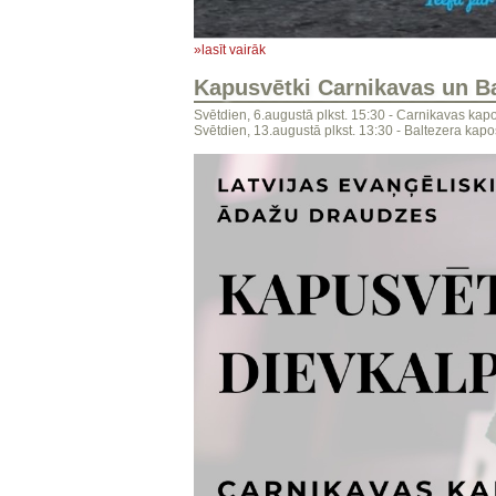
»lasīt vairāk
Kapusvētki Carnikavas un B
Svētdien, 6.augustā plkst. 15:30 - Carnikavas kap
Svētdien, 13.augustā plkst. 13:30 - Baltezera kapo