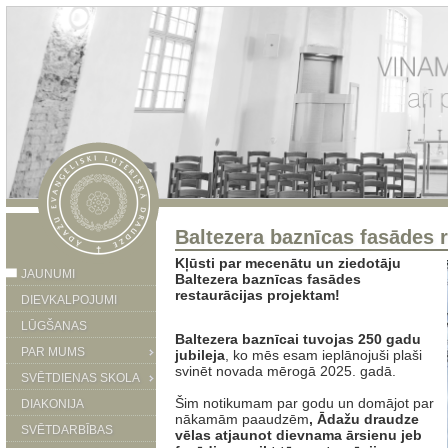
Baltezera baznīcas fasādes r
Kļūsti par mecenātu un ziedotāju
JAUNUMI
Baltezera baznīcas fasādes
restaurācijas projektam!
DIEVKALPOJUMI
LŪGŠANAS
Baltezera baznīcai tuvojas 250 gadu
PAR MUMS
jubileja
, ko mēs esam ieplānojuši plaši
svinēt novada mērogā 2025. gadā.
SVĒTDIENAS SKOLA
Šim notikumam par godu un domājot par
DIAKONIJA
nākamām paaudzēm
, Ādažu draudze
SVĒTDARBĪBAS
vēlas atjaunot dievnama ārsienu jeb