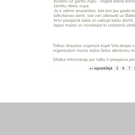
būšanu uz gardu zupu - šogad plānā borš
žāvētu ribiņu zupa.
Ja ir vēlme iesaistīties, bet tevi jau gaida kā
talkošanas darbi, tad vari atbraukt uz Balt
brīvi pieejamā laikā un sakopt kādu stūrīti, 
lapas maisā un novietojot to redzamā vietā
Talkas draudze organizē kopā VisLatvijas 
organizatori mums iedos lielos atkritumu ma
Sīkāka informācija par talku ir pieejama p
«« iepriekšējā
5
6
7