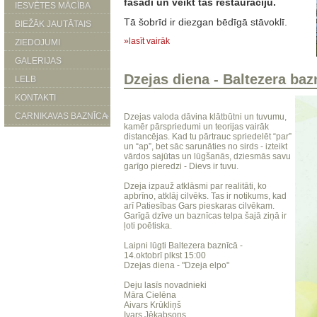
fasādi un veikt tās restaurāciju.
IESVĒTES MĀCĪBA
Tā šobrīd ir diezgan bēdīgā stāvoklī.
BIEŽĀK JAUTĀTAIS
»lasīt vairāk
ZIEDOJUMI
GALERIJAS
Dzejas diena - Baltezera baz
LELB
KONTAKTI
CARNIKAVAS BAZNĪCA
Dzejas valoda dāvina klātbūtni un tuvumu,
kamēr pārspriedumi un teorijas vairāk
distancējas. Kad tu pārtrauc spriedelēt “par”
un “ap”, bet sāc sarunāties no sirds - izteikt
vārdos sajūtas un lūgšanās, dziesmās savu
garīgo pieredzi - Dievs ir tuvu.
Dzeja izpauž atklāsmi par realitāti, ko
apbrīno, atklāj cilvēks. Tas ir notikums, kad
arī Patiesības Gars pieskaras cilvēkam.
Garīgā dzīve un baznīcas telpa šajā ziņā ir
ļoti poētiska.
Laipni lūgti Baltezera baznīcā -
14.oktobrī plkst 15:00
Dzejas diena - "Dzeja elpo"
Deju lasīs novadnieki
Māra Cielēna
Aivars Krūkliņš
Ivars Jēkabsons