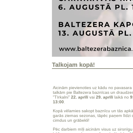
Talkojam kopā!
Aicinām pievienoties uz kādu no pavasara 
talkām pie Baltezera baznīcas un draudz
"Tīrkalni"
22. aprīlī
vai
29. aprīlī
laikā no
9
13:00
.
Kopā vēlamies sakopt baznīcu un tās apkā
garās ziemas sezonas, tāpēc paņem līdzi 
cimdus un grābekli!
Pēc darbiem mīļi aicinām visus uz sirsnīg